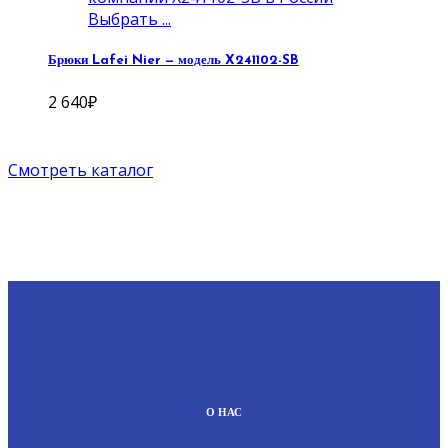
Выбрать ...
Брюки Lafei Nier — модель X241102-SB
2 640
₽
Смотреть каталог
О НАС