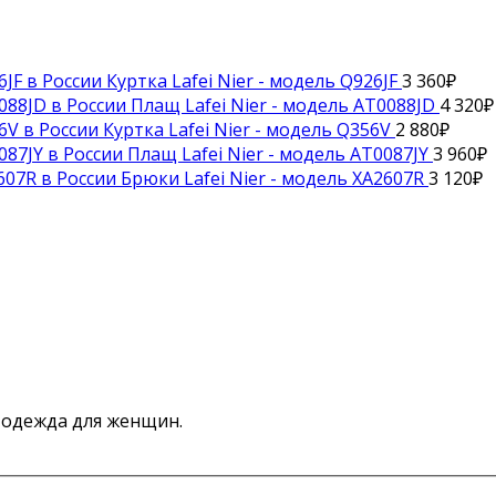
Куртка Lafei Nier - модель Q926JF
3 360
₽
Плащ Lafei Nier - модель AT0088JD
4 320
₽
Куртка Lafei Nier - модель Q356V
2 880
₽
Плащ Lafei Nier - модель AT0087JY
3 960
₽
Брюки Lafei Nier - модель XA2607R
3 120
₽
я одежда для женщин.