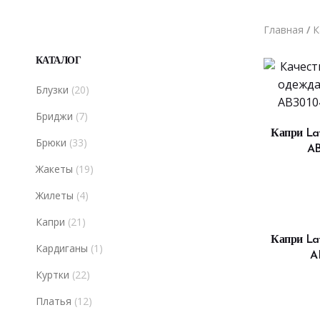
Главная
/
К
КАТАЛОГ
Блузки
(20)
Бриджи
(7)
В
Капри Laf
Брюки
(33)
AB
Жакеты
(19)
Жилеты
(4)
Капри
(21)
В
Капри Laf
Кардиганы
(1)
A
Куртки
(22)
Платья
(12)