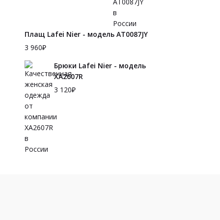
Плащ Lafei Nier - модель AT0087JY
3 960
₽
Брюки Lafei Nier - модель
XA2607R
3 120
₽