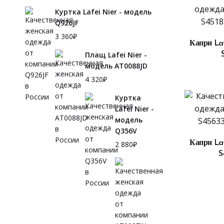
Куртка Lafei Nier - модель
Q926JF
3 360
₽
В
Капри Laf
Плащ Lafei Nier -
модель AT0088JD
4 320
₽
Куртка
Lafei Nier -
модель
Q356V
В
Капри Laf
2 880
₽
S