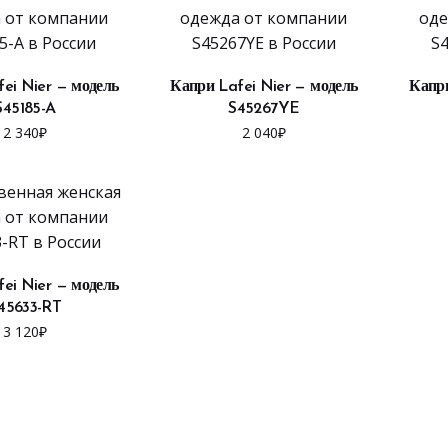
ЫБРАТЬ ...
ВЫБРАТЬ ...
ei Nier — модель
Капри Lafei Nier — модель
Капри
S45185-A
S45267YE
2 340
₽
2 040
₽
ЫБРАТЬ ...
ei Nier — модель
45633-RT
3 120
₽