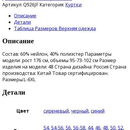
Артикул:
Q926JF
Категория:
Куртки
Описание
Детали
Таблица Размеров Верхняя одежда
Описание
Состав: 60% нейлон, 40% полиэстер Параметры
модели: рост 176 см, объемы 95-73-102 см Размер
изделия на модели: 48 Страна дизайна: Россия Страна
производства: Китай Товар сертифицирован.
Размеры:L-6XL
Детали
Цвет
cиреневый
,
черный
,
синий
54
,
54-56
,
56
,
56-58
,
44
,
46
,
48
,
50
,
52
,