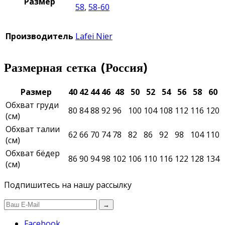
Размер
58
,
58-60
Производитель
Lafei Nier
Размерная сетка (Россия)
Размер
40
42
44
46
48
50
52
54
56
58
60
Обхват груди
80
84
88
92
96
100
104
108
112
116
120
(см)
Обхват талии
62
66
70
74
78
82
86
92
98
104
110
(см)
Обхват бёдер
86
90
94
98
102
106
110
116
122
128
134
(см)
Подпишитесь на нашу рассылку
→
Facebook