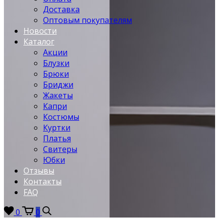
Доставка
Оптовым покупателям
Новости
Каталог
Акции
Блузки
Брюки
Бриджи
Жакеты
Капри
Костюмы
Куртки
Платья
Свитеры
Юбки
Отзывы
Контакты
FAQ
0
0