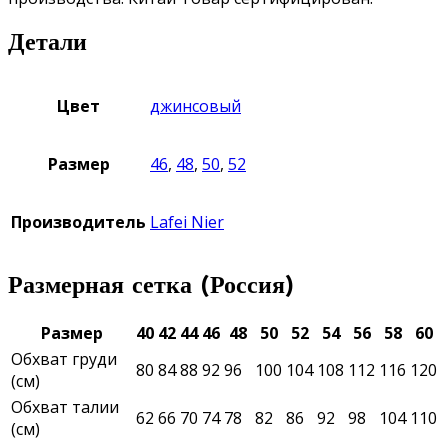
Детали
Цвет
джинсовый
Размер
46
,
48
,
50
,
52
Производитель
Lafei Nier
Размерная сетка (Россия)
Размер
40
42
44
46
48
50
52
54
56
58
60
Обхват груди
80
84
88
92
96
100
104
108
112
116
120
(см)
Обхват талии
62
66
70
74
78
82
86
92
98
104
110
(см)