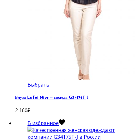
Выбрать ...
Блуза Lafei Nier — модель G34174T-J
2 160
₽
В избранное