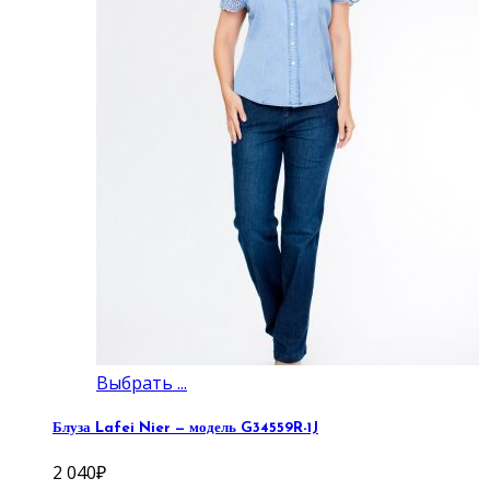
Выбрать ...
Блуза Lafei Nier — модель G34559R-1J
2 040
₽