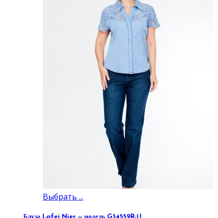
Выбрать ...
Блуза Lafei Nier — модель G34559R-1J