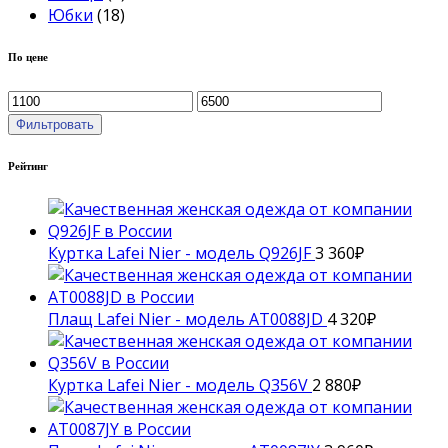
Юбки
(18)
По цене
Фильтровать
Рейтинг
Куртка Lafei Nier - модель Q926JF
3 360
₽
Плащ Lafei Nier - модель AT0088JD
4 320
₽
Куртка Lafei Nier - модель Q356V
2 880
₽