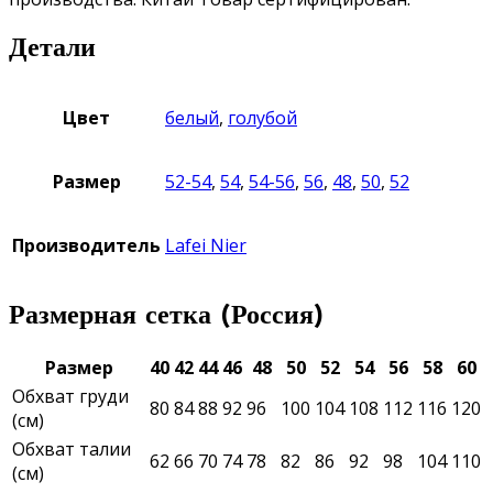
Детали
Цвет
белый
,
голубой
Размер
52-54
,
54
,
54-56
,
56
,
48
,
50
,
52
Производитель
Lafei Nier
Размерная сетка (Россия)
Размер
40
42
44
46
48
50
52
54
56
58
60
Обхват груди
80
84
88
92
96
100
104
108
112
116
120
(см)
Обхват талии
62
66
70
74
78
82
86
92
98
104
110
(см)