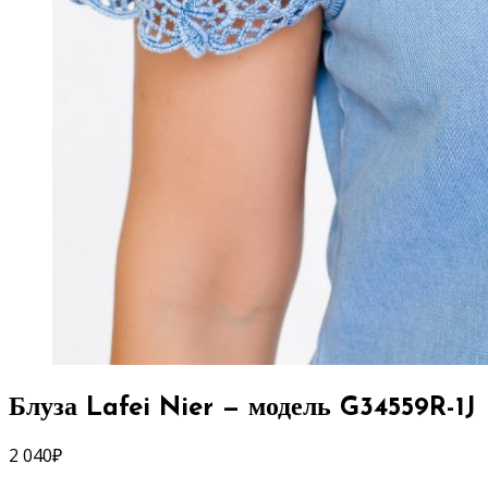
Блуза Lafei Nier — модель G34559R-1J
2 040
₽