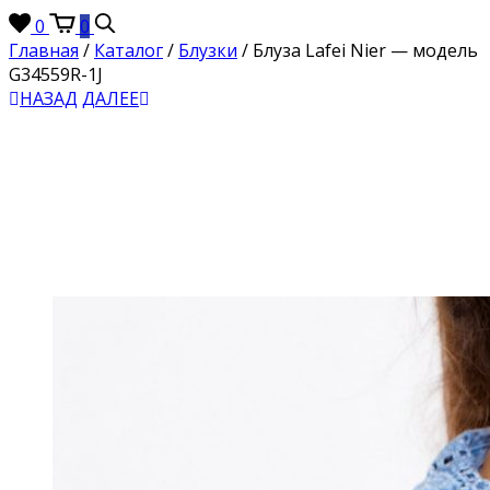
0
0
Главная
/
Каталог
/
Блузки
/
Блуза Lafei Nier — модель
G34559R-1J
НАЗАД
ДАЛЕЕ