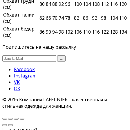
Обхват груди
80
84
88
92
96
100
104
108
112
116
120
(см)
Обхват талии
62
66
70
74
78
82
86
92
98
104
110
(см)
Обхват бёдер
86
90
94
98
102
106
110
116
122
128
134
(см)
Подпишитесь на нашу рассылку
→
Facebook
Instagram
VK
OK
© 2016 Компания LAFEI-NIER - качественная и
стильная одежда для женщин.
Что вы ищете?