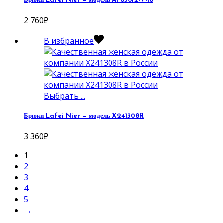
Брюки Lafei Nier — модель AP85612-V-18
2 760
₽
В избранное
Выбрать ...
Брюки Lafei Nier — модель X241308R
3 360
₽
1
2
3
4
5
→