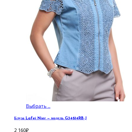
Выбрать ...
Блуза Lafei Nier — модель G34614RB-J
2 160
₽