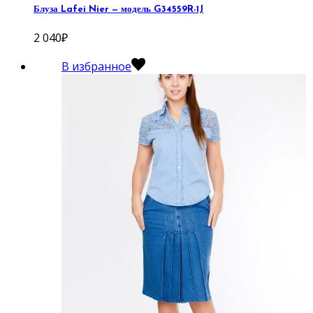
Блуза Lafei Nier — модель G34559R-1J
2 040
₽
В избранное