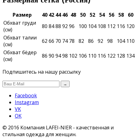
Размерная сетка (Россия)
Размер
40
42
44
46
48
50
52
54
56
58
60
Обхват груди
80
84
88
92
96
100
104
108
112
116
120
(см)
Обхват талии
62
66
70
74
78
82
86
92
98
104
110
(см)
Обхват бёдер
86
90
94
98
102
106
110
116
122
128
134
(см)
Подпишитесь на нашу рассылку
→
Facebook
Instagram
VK
OK
© 2016 Компания LAFEI-NIER - качественная и
стильная одежда для женщин.