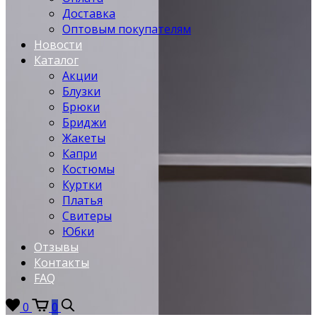
Доставка
Оптовым покупателям
Новости
Каталог
Акции
Блузки
Брюки
Бриджи
Жакеты
Капри
Костюмы
Куртки
Платья
Свитеры
Юбки
Отзывы
Контакты
FAQ
0
0