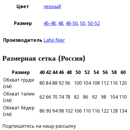
Цвет
черный
Размер
46-48
,
48
,
48-50
,
50
,
50-52
Производитель
Lafei Nier
Размерная сетка (Россия)
Размер
40
42
44
46
48
50
52
54
56
58
60
Обхват груди
80
84
88
92
96
100
104
108
112
116
120
(см)
Обхват талии
62
66
70
74
78
82
86
92
98
104
110
(см)
Обхват бёдер
86
90
94
98
102
106
110
116
122
128
134
(см)
Подпишитесь на нашу рассылку