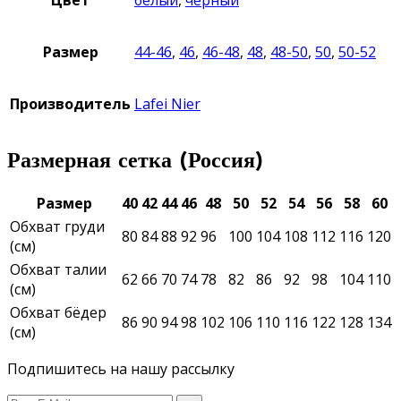
Цвет
белый
,
черный
Размер
44-46
,
46
,
46-48
,
48
,
48-50
,
50
,
50-52
Производитель
Lafei Nier
Размерная сетка (Россия)
Размер
40
42
44
46
48
50
52
54
56
58
60
Обхват груди
80
84
88
92
96
100
104
108
112
116
120
(см)
Обхват талии
62
66
70
74
78
82
86
92
98
104
110
(см)
Обхват бёдер
86
90
94
98
102
106
110
116
122
128
134
(см)
Подпишитесь на нашу рассылку