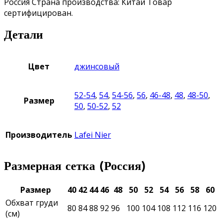
Россия Страна производства: Китай Товар
сертифицирован.
Детали
Цвет
джинсовый
52-54
,
54
,
54-56
,
56
,
46-48
,
48
,
48-50
,
Размер
50
,
50-52
,
52
Производитель
Lafei Nier
Размерная сетка (Россия)
Размер
40
42
44
46
48
50
52
54
56
58
60
Обхват груди
80
84
88
92
96
100
104
108
112
116
120
(см)