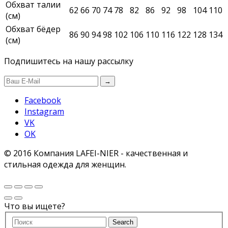
Обхват талии
62
66
70
74
78
82
86
92
98
104
110
(см)
Обхват бёдер
86
90
94
98
102
106
110
116
122
128
134
(см)
Подпишитесь на нашу рассылку
→
Facebook
Instagram
VK
OK
© 2016 Компания LAFEI-NIER - качественная и
стильная одежда для женщин.
Что вы ищете?