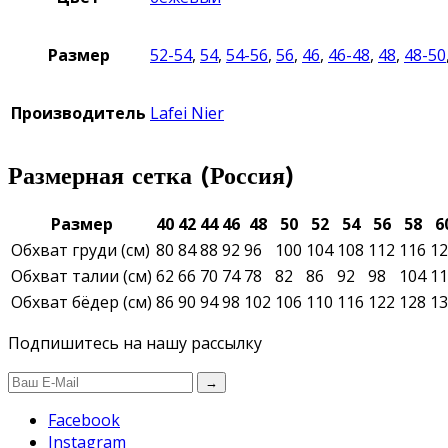
Размер
52-54
,
54
,
54-56
,
56
,
46
,
46-48
,
48
,
48-50
Производитель
Lafei Nier
Размерная сетка (Россия)
Размер
40
42
44
46
48
50
52
54
56
58
6
Обхват груди (см)
80
84
88
92
96
100
104
108
112
116
12
Обхват талии (см)
62
66
70
74
78
82
86
92
98
104
11
Обхват бёдер (см)
86
90
94
98
102
106
110
116
122
128
13
Подпишитесь на нашу рассылку
→
Facebook
Instagram