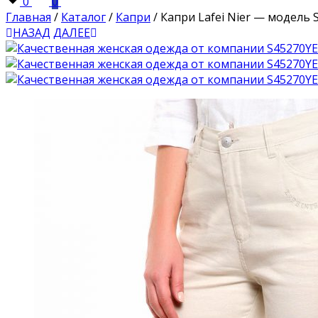
0
0
Главная
/
Каталог
/
Капри
/
Капри Lafei Nier — модель 
НАЗАД
ДАЛЕЕ