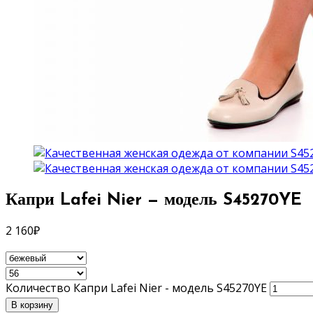
Капри Lafei Nier — модель S45270YE
2 160
₽
Количество Капри Lafei Nier - модель S45270YE
В корзину